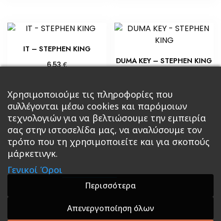
IT – STEPHEN KING
DUMA KEY – STEPHEN KING
€
6,53
€
7,25
Προσθήκη στο καλάθι
Προσθήκη στο καλάθι
Χρησιμοποιούμε τις πληροφορίες που
συλλέγονται μέσω cookies και παρόμοιων
τεχνολογιών για να βελτιώσουμε την εμπειρία
σας στην ιστοσελίδα μας, να αναλύσουμε τον
τρόπο που τη χρησιμοποιείτε και για σκοπούς
μάρκετινγκ.
Κεντρική
Βιβλία
Comics
Αξεσουάρ & Δώρα
Γενικοί Όροι
Roleplaying Games
Ψυχαγωγία
Εκδόσεις Βάρδος
Gift Boxes
Σε Προσφορά
Περισσότερα
Απενεργοποίηση όλων
A theme by GradientThemes - A theme by Gradient