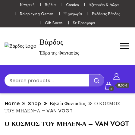
Κεντρική
Βιβλία
Comics
Αξεσουάρ & Δώρα
Roleplaying Games
Ψυχαγωγία
Εκδόσεις Βάρδος
Gift Boxes
Σε Προσφορά
Βάρδος
Έδρα της Φαντασίας
0,00 €
0
Home
Shop
Βιβλία Φαντασίας
Ο ΚΟΣΜΟΣ
ΤΟΥ ΜΗΔΕΝ-Α – VAN VOGT
Ο ΚΟΣΜΟΣ ΤΟΥ ΜΗΔΕΝ-Α – VAN VOGT