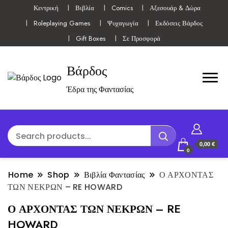
Κεντρική
Βιβλία
Comics
Αξεσουάρ & Δώρα
Roleplaying Games
Ψυχαγωγία
Εκδόσεις Βάρδος
Gift Boxes
Σε Προσφορά
Βάρδος
Έδρα της Φαντασίας
0,00 €
0
Home
Shop
Βιβλία Φαντασίας
Ο ΑΡΧΟΝΤΑΣ
ΤΩΝ ΝΕΚΡΩΝ – RE HOWARD
Ο ΑΡΧΟΝΤΑΣ ΤΩΝ ΝΕΚΡΩΝ – RE
HOWARD