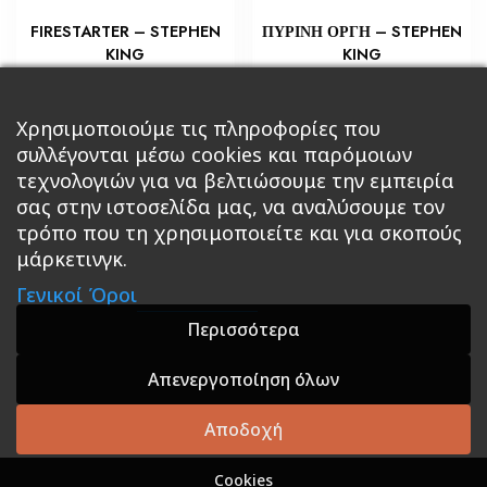
FIRESTARTER – STEPHEN
ΠΥΡΙΝΗ ΟΡΓΗ – STEPHEN
KING
KING
€
€
5,80
10,88
Προσθήκη στο καλάθι
Προσθήκη στο καλάθι
Χρησιμοποιούμε τις πληροφορίες που
συλλέγονται μέσω cookies και παρόμοιων
τεχνολογιών για να βελτιώσουμε την εμπειρία
σας στην ιστοσελίδα μας, να αναλύσουμε τον
τρόπο που τη χρησιμοποιείτε και για σκοπούς
μάρκετινγκ.
Κεντρική
Βιβλία
Comics
Αξεσουάρ & Δώρα
Γενικοί Όροι
Roleplaying Games
Ψυχαγωγία
Εκδόσεις Βάρδος
Gift Boxes
Σε Προσφορά
Περισσότερα
Απενεργοποίηση όλων
A theme by GradientThemes - A theme by Gradient
Themes
Αποδοχή
Cookies