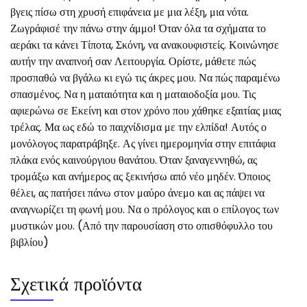
βγεις πίσω στη χρυσή επιφάνεια με μια λέξη, μια νότα.
Ζωγράφισέ την πάνω στην άμμο! Όταν όλα τα σχήματα το
αεράκι τα κάνει Τίποτα, Σκόνη, να ανακουφιστείς. Κοινώνησε
αυτήν την αναπνοή σαν Λειτουργία. Ορίστε, μάθετε πώς
προσπαθώ να βγάλω κι εγώ τις άκρες μου. Να πώς παραμένω
σπασμένος. Να η ματαιότητα και η ματαιοδοξία μου. Τις
αφιερώνω σε Εκείνη και στον χρόνο που χάθηκε εξαιτίας μιας
τρέλας. Μα ως εδώ το παιχνίδισμα με την ελπίδα! Αυτός ο
μονόλογος παρατράβηξε. Ας γίνει ημερομηνία στην επιτάφια
πλάκα ενός καινούργιου θανάτου. Όταν ξαναγεννηθώ, ας
τρομάξω και ανήμερος ας ξεκινήσω από νέο μηδέν. Όποιος
θέλει, ας πατήσει πάνω στον μαύρο άνεμο και ας πάψει να
αναγνωρίζει τη φωνή μου. Να ο πρόλογος και ο επίλογος των
μυστικών μου. (Από την παρουσίαση στο οπισθόφυλλο του
βιβλίου)
Σχετικά προϊόντα