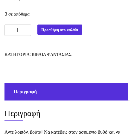
3 σε απόθεμα
Μαυραγέρι
Προσθήκη στο καλάθι
-
ΚΟΥΦΑΛΑΣ
ΓΙΩΡΓΟΣ
ΚΑΤΗΓΟΡΊΑ:
ΒΙΒΛΊΑ ΦΑΝΤΑΣΊΑΣ
ποσότητα
Περιγραφή
Περιγραφή
Άντε λοιπόν, βούτα! Να κατέβεις στον ασημένιο βυθό και να