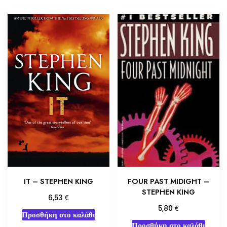
IT – STEPHEN KING
FOUR PAST MIDIGHT –
STEPHEN KING
€
6,53
€
5,80
Προσθήκη στο καλάθι
Προσθήκη στο καλάθι