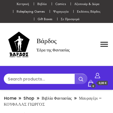
Κεντρική
Βιβλία
Comics
Αξεσουάρ & Δώρα
Roleplaying Games
Ψυχαγωγία
Εκδόσεις Βάρδος
Gift Boxes
Σε Προσφορά
Βάρδος
Έδρα της Φαντασίας
0,00 €
0
Home
Shop
Βιβλία Φαντασίας
Μαυραγέρι –
ΚΟΥΦΑΛΑΣ ΓΙΩΡΓΟΣ