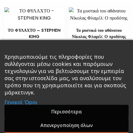
ΤΟ ΦΥΛΑΧΤΟ – STEPHEN
Τα μυστικά του αθάνατου
KING
Νίκολας Φλαμέλ: Ο προδότης
€
€
14,51
21,76
Προσθήκη στο καλάθι
Χρησιμοποιούμε τις πληροφορίες που
Διαβάστε περισσότερα
συλλέγονται μέσω cookies και παρόμοιων
τεχνολογιών για να βελτιώσουμε την εμπειρία
σας στην ιστοσελίδα μας, να αναλύσουμε τον
τρόπο που τη χρησιμοποιείτε και για σκοπούς
μάρκετινγκ.
Κεντρική
Βιβλία
Comics
Αξεσουάρ & Δώρα
Γενικοί Όροι
Roleplaying Games
Ψυχαγωγία
Εκδόσεις Βάρδος
Gift Boxes
Σε Προσφορά
Περισσότερα
Απενεργοποίηση όλων
A theme by GradientThemes - A theme by Gradient