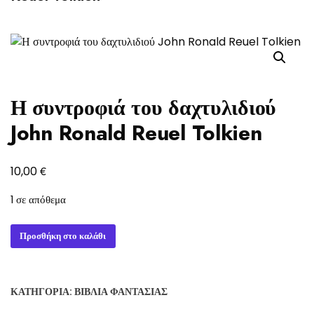
Η συντροφιά του δαχτυλιδιού
John Ronald Reuel Tolkien
€
10,00
1 σε απόθεμα
Η
Προσθήκη στο καλάθι
συντροφιά
του
δαχτυλιδιού
ΚΑΤΗΓΟΡΊΑ:
ΒΙΒΛΊΑ ΦΑΝΤΑΣΊΑΣ
John