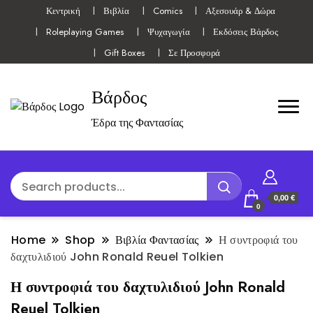
Κεντρική
Βιβλία
Comics
Αξεσουάρ & Δώρα
Roleplaying Games
Ψυχαγωγία
Εκδόσεις Βάρδος
Gift Boxes
Σε Προσφορά
Βάρδος
Έδρα της Φαντασίας
0,00 €
0
Home
Shop
Βιβλία Φαντασίας
Η συντροφιά του
δαχτυλιδιού John Ronald Reuel Tolkien
Η συντροφιά του δαχτυλιδιού John Ronald
Reuel Tolkien