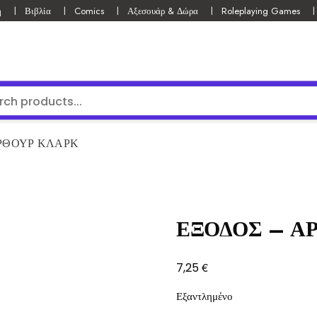
ή
Βιβλία
Comics
Αξεσουάρ & Δώρα
Roleplaying Games
ΡΘΟΥΡ ΚΛΑΡΚ
ΕΞΟΔΟΣ – Α
€
7,25
Εξαντλημένο