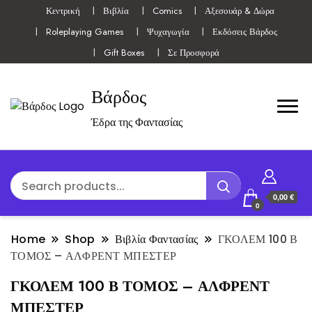
Κεντρική
Βιβλία
Comics
Αξεσουάρ & Δώρα
Roleplaying Games
Ψυχαγωγία
Εκδόσεις Βάρδος
Gift Boxes
Σε Προσφορά
Βάρδος
Έδρα της Φαντασίας
0,00 €
0
Home
Shop
Βιβλία Φαντασίας
ΓΚΟΛΕΜ 100 Β
ΤΟΜΟΣ – ΑΛΦΡΕΝΤ ΜΠΕΣΤΕΡ
ΓΚΟΛΕΜ 100 Β ΤΟΜΟΣ – ΑΛΦΡΕΝΤ
ΜΠΕΣΤΕΡ