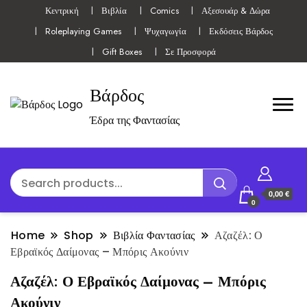
Κεντρική
Βιβλία
Comics
Αξεσουάρ & Δώρα
Roleplaying Games
Ψυχαγωγία
Εκδόσεις Βάρδος
Gift Boxes
Σε Προσφορά
Βάρδος
Έδρα της Φαντασίας
0,00 €
0
Home
Shop
Βιβλία Φαντασίας
Αζαζέλ: Ο
Εβραϊκός Δαίμονας – Μπόρις Ακούνιν
Αζαζέλ: Ο Εβραϊκός Δαίμονας – Μπόρις
Ακούνιν