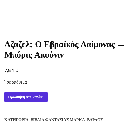
Αζαζέλ: Ο Εβραϊκός Δαίμονας –
Μπόρις Ακούνιν
€
7,84
1 σε απόθεμα
Αζαζέλ:
Προσθήκη στο καλάθι
Ο
Εβραϊκός
Δαίμονας
ΚΑΤΗΓΟΡΊΑ:
ΒΙΒΛΊΑ ΦΑΝΤΑΣΊΑΣ
ΜΆΡΚΑ:
ΒΆΡΔΟΣ
-