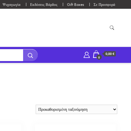
Ψυχαγωγία
Εκδόσεις Βάρδος
Gift Boxes
Σε Προσφορά
0,00 €
0