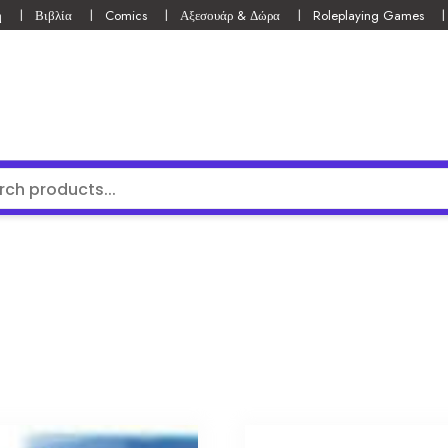
ή
Βιβλία
Comics
Αξεσουάρ & Δώρα
Roleplaying Games