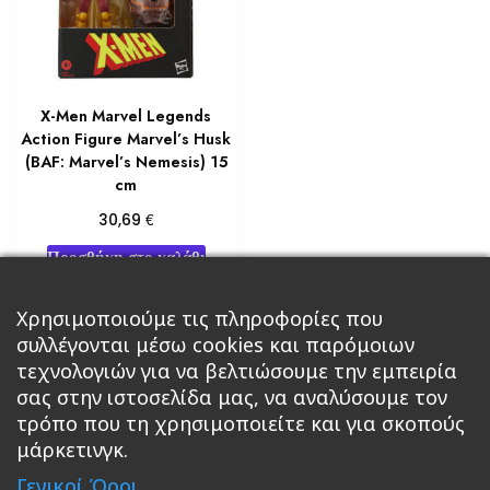
X-Men Marvel Legends
Action Figure Marvel’s Husk
(BAF: Marvel’s Nemesis) 15
cm
€
30,69
Προσθήκη στο καλάθι
Χρησιμοποιούμε τις πληροφορίες που
συλλέγονται μέσω cookies και παρόμοιων
τεχνολογιών για να βελτιώσουμε την εμπειρία
←
1
2
3
σας στην ιστοσελίδα μας, να αναλύσουμε τον
τρόπο που τη χρησιμοποιείτε και για σκοπούς
μάρκετινγκ.
Κεντρική
Βιβλία
Comics
Αξεσουάρ & Δώρα
Γενικοί Όροι