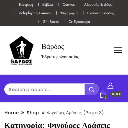
Κεντρική
Βιβλία
Comics
Αξεσουάρ & Δώρα
Roleplaying Games
Ψυχαγωγία
Εκδόσεις Βάρδος
Gift Boxes
Σε Προσφορά
Βάρδος
Έδρα της Φαντασίας
0,00 €
0
Home
Shop
Φιγούρες Δράσεις
(Page 3)
Κατηγορία:
Φιγούρες Δράσεις