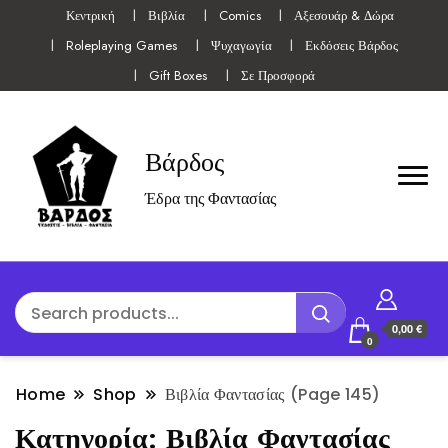
Κεντρική
Βιβλία
Comics
Αξεσουάρ & Δώρα
Roleplaying Games
Ψυχαγωγία
Εκδόσεις Βάρδος
Gift Boxes
Σε Προσφορά
Βάρδος
Έδρα της Φαντασίας
0,00 €
0
Home
Shop
Βιβλία Φαντασίας
(Page 145)
Κατηγορία:
Βιβλία Φαντασίας