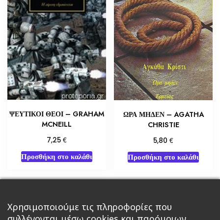
ΨΕΥΤΙΚΟΙ ΘΕΟΙ – GRAHAM
ΩΡΑ ΜΗΔΕΝ – AGATHA
MCNEILL
CHRISTIE
€
€
7,25
5,80
Προσθήκη στο καλάθι
Προσθήκη στο καλάθι
Χρησιμοποιούμε τις πληροφορίες που
←
1
2
3
…
142
143
144
συλλέγονται μέσω cookies και παρόμοιων