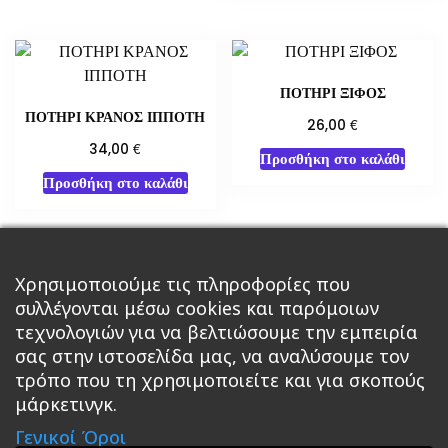
ΠΟΤΗΡΙ ΞΙΦΟΣ
ΠΟΤΗΡΙ ΚΡΑΝΟΣ ΙΠΠΟΤΗ
€
26,00
€
34,00
Προσθήκη στο καλάθι
Προσθήκη στο καλάθι
Χρησιμοποιούμε τις πληροφορίες που
←
1
2
3
…
36
37
38
συλλέγονται μέσω cookies και παρόμοιων
τεχνολογιών για να βελτιώσουμε την εμπειρία
→
39
40
σας στην ιστοσελίδα μας, να αναλύσουμε τον
τρόπο που τη χρησιμοποιείτε και για σκοπούς
μάρκετινγκ.
Κεντρική
Βιβλία
Comics
Αξεσουάρ & Δώρα
Γενικοί Όροι
Roleplaying Games
Ψυχαγωγία
Εκδόσεις Βάρδος