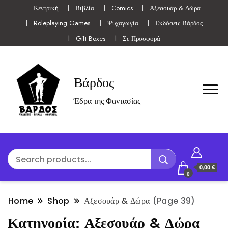
Κεντρική
Βιβλία
Comics
Αξεσουάρ & Δώρα
Roleplaying Games
Ψυχαγωγία
Εκδόσεις Βάρδος
Gift Boxes
Σε Προσφορά
Βάρδος
Έδρα της Φαντασίας
0,00 €
0
Home
Shop
Αξεσουάρ & Δώρα
(Page 39)
Κατηγορία:
Αξεσουάρ & Δώρα